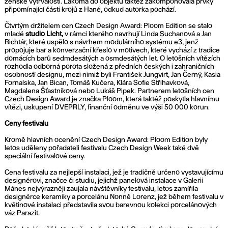
ženské vytrvalosti. Lakomá do objektů taktéž zakomponovala prvky
připomínající části krojů z Hané, odkud autorka pochází.
Čtvrtým držitelem cen Czech Design Award: Ploom Edition se stalo
mladé
studio Licht,
v rámci kterého navrhují Linda Suchanová a Jan
Richtár, které uspělo s návrhem modulárního systému e3, jenž
propojuje bar a konverzační křeslo v motivech, které vychází z tradice
domácích barů sedmdesátých a osmdesátých let. O letošních vítězích
rozhodla odborná porota složená z předních českých i zahraničních
osobností designu, mezi nimiž byli František Jungvirt, Jan Černý, Kasia
Fornalska, Jan Bican, Tomáš Kučera, Klára Sofie Střihavková,
Magdalena Šťastníková nebo Lukáš Pipek. Partnerem letošních cen
Czech Design Award je značka Ploom, která taktéž poskytla hlavnímu
vítězi, uskupení DVEPRLY, finanční odměnu ve výši 50 000 korun.
Ceny festivalu
Kromě hlavních ocenění Czech Design Award: Ploom Edition byly
letos uděleny pořadateli festivalu Czech Design Week také dvě
speciální festivalové ceny.
Cena festivalu za nejlepší instalaci, jež je tradičně určeno vystavujícímu
designérovi, značce či studiu, jejichž panelová instalace v Galerii
Mánes nejvýrazněji zaujala návštěvníky festivalu, letos zamířila
designérce keramiky a porcelánu Nonně Lorenz, jež během festivalu v
květinové instalaci představila svou barevnou kolekci porcelánových
váz Parazit.