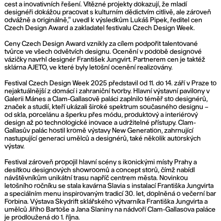
cest a inovativních řešení. Vítězné projekty dokazují, že mladí
designéři dokážou pracovat s kulturním dědictvím citlivě, ale zároveň
odvážně a originálně,“ uvedl k výsledkům Lukáš Pipek, ředitel cen
Czech Design Award a zakladatel festivalu Czech Design Week.
Ceny Czech Design Award vznikly za cílem podpořit talentované
tvůrce ve všech odvětvích designu. Ocenění v podobě designové
vázičky navrhl designér František Jungvirt. Partnerem cen je taktéž
sklárna AJETO, ve které byly letošní ocenění realizovány.
Festival Czech Design Week 2025 představil od 11. do 14. září v Praze to
nejaktuálnější z domácí i zahraniční tvorby. Hlavní výstavní pavilony v
Galerii Mánes a Clam-Gallasově paláci zaplnilo téměř sto designérů,
značek a studií, kteří ukázali široké spektrum současného designu –
od skla, porcelánu a šperku přes módu, produktový a interiérový
design až po technologické inovace a udržitelné přístupy. Clam-
Gallasův palác hostil kromě výstavy New Generation, zahrnující
nastupující generaci umělců a designérů, také několik autorských
výstav.
Festival zároveň propojil hlavní scény s ikonickými místy Prahy a
desítkou designových showroomů a concept storů, čímž nabídl
návštěvníkům unikátní trasu napříč centrem města. Novinkou
letošního ročníku se stala kavárna Slavia s instalací Františka Jungvirta
a speciálním menu inspirovaným tradicí 30. let, doplněná o večerní bar
Forbina. Výstava Skydrift sklářského výtvarníka Františka Jungvirta a
umělců Jiřího Bartoše a Jana Slaniny na nádvoří Clam-Gallasova paláce
je prodloužená do 1. října.