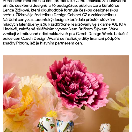
Pořadatelé měli letos tu čest předat také Cenu festivalu za dosavadní
přínos českému designu, a to pedagožce, publicistce a kurátorce
Lence Žižkové, která dlouhodobě formuje českou designérskou
scénu. Žižková je ředitelkou Design Cabinet CZ a zakladatelkou
Národní ceny za studentský design, která dala prostor stovkám
mladých talentů.eny jsou každoročně realizovány ve sklárně AJETO v
Lindavě, založené sklářským výtvarníkem Bořkem Šípkem. Vázy
vznikají v limitované edici exkluzivně pro Czech Design Week. Letošní
edice cen Czech Design Award se realizuje díky finanční podpoře
značky Ploom, jež je hlavním partnerem cen.