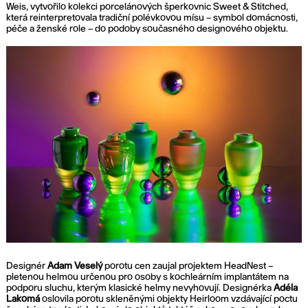
Weis, vytvořilo kolekci porcelánových šperkovnic Sweet & Stitched,
která reinterpretovala tradiční polévkovou mísu – symbol domácnosti,
péče a ženské role – do podoby současného designového objektu.
Designér
Adam Veselý
porotu cen zaujal projektem HeadNest –
pletenou helmou určenou pro osoby s kochleárním implantátem na
podporu sluchu, kterým klasické helmy nevyhovují. Designérka
Adéla
Lakomá
oslovila porotu skleněnými objekty Heirloom vzdávající poctu