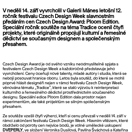
V neděli 14. září vyvrcholil v Galerii Mánes letošní 12.
ročník festivalu Czech Design Week slavnostním
předáním cen Czech Design Award: Ploom Edition.
Speciální ročník soutěže na téma Tradice ocenil čtyři
projekty, které originálně propojují kulturní a řemeslné
dědictví se současným designem a společenským
přesahem.
Czech Design Award je od svého vzniku neodmyslitelně spjata s
festivalem Czech Design Week a každoročně představuje jeho
vyvrcholení. Ceny oceňují nové talenty, mladé autory i studia, která se
nebojí posouvat hranice oboru. Letos byla soutěž, do které se mohli
poprvé hlásit designéři nejen v rámci festivalu Czech Design Week,
věnována tématu „Tradice“, které se stalo výzvou k reinterpretaci
kulturního a řemeslného dědictví prostřednictvím současného
designu. Speciální edice Ploom Edition dala prostor nejen
experimentům, ale také projektům se silným společenským
přesahem.
Ze soutěže vzešli čtyři výherci, kteří si cenu převzali v neděli 14. září v
rámci zakončení festivalu Czech Design Week. Hlavním vítězem, které
obdrželo od poroty cen nejvíce bodů, je volné umělecké uskupení
DVEPERLY
, ve složení Veronika Dusilová, Pavlína Šváchová a Kateřina